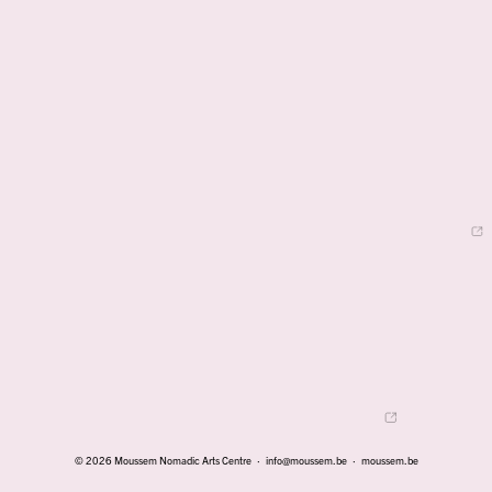
© 2026 Moussem Nomadic Arts Centre ·
info@moussem.be
·
moussem.be