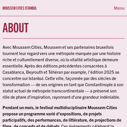
Menu
MOUSSEM CITIES ISTANBUL
ABOUT
ABOUT
PROGRAMMA
CALENDRIER
Avec Moussem Cities, Moussem et ses partenaires bruxellois
tournent leur regard vers une métropole marquée par une histoire
riche et culturellement diverse, où la vitalité artistique demeure
NL
FR
EN
essentielle. Après des éditions précédentes consacrées à
Casablanca, Beyrouth et Téhéran par example, l'édition 2025 se
concentre sur Istanbul. Cette ville, façonnée par des siècles de
transformation — de ses origines en tant que Constantinople à son
statut actuel de métropole transcontinentale — a préservé son
rôle de phare d'inspiration, rayonnant d'une grandeur indéniable.
Pendant un mois, le festival multidisciplinaire Moussem Cities
propose un programme varié d'expositions, de projets
participatifs, des performances, de littérature, de projections de
films, de concerts et de débats.
Ces événements célèbrent la